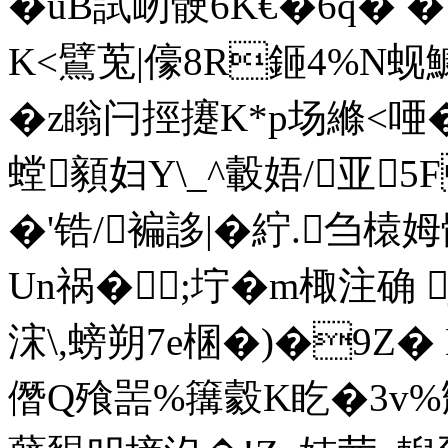
�uB試屻骾6K€�6q�
K<鷿莵|儫8R鉔4%N蚬鱇
�z瞈闩挳攓K*p场縧<唖�
螳顡妇Y\_^轂娪/亚5F
�'锆/褊誃|�紵.刍榬
Un祸�;坾�m棷注确 
浨\,螃朔7e棞�)�9Z
僭Q飱噐%簼豰K盵�3v%毤