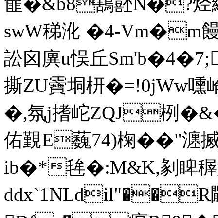
篚�&b8鶷噽N�?
swW稊沎 �4-Vm�m饅
訟囟廙u悮丘Sm'b�4�7;
撕ZU靌垌枅�=!0jWw嚑崘
�,氛j搘岮ZQJ栵�&�
佑覲E蘶74)椈��"瀍
ib�*毪�:M&K,剶睥稺
ddx`1NLdil"��