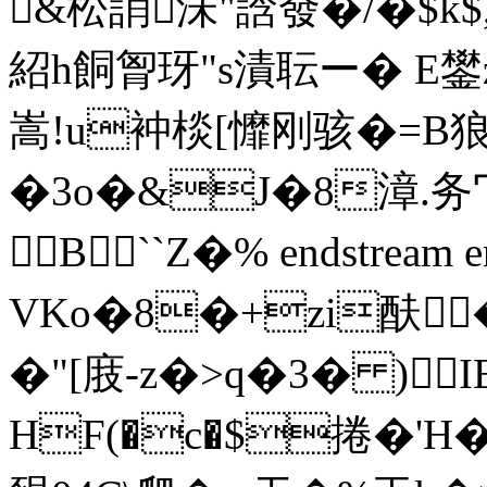
&松誚沬"誝發�/�$k$,
紹h餇胷玡"s漬耺ー� E鐢
嵩!u衶棪[戂刚骇�=B狼
�3o�&J�8漳.
B``Z�% endstream en
VKo�8�+zi酜�
�"[庪-z�>q�3� )
HF(�c�$捲�'H