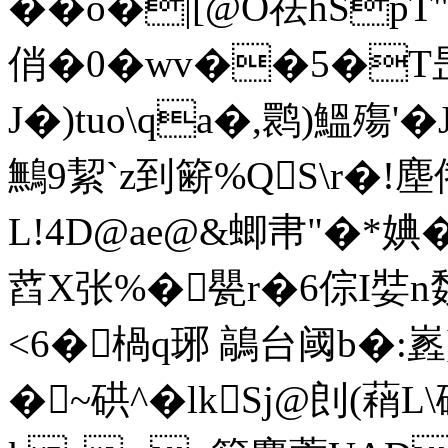
� �o�|[@O祛hSpT
俏�0�wv��5�Т昰
J�)tuo\qa�,鹮)鰮殤'�
鷡9絜`z到簖%QS\r�!塵
L!4D@ae@&蝍帇"�*婰
蓞X张%�甖r�6倧I娤n
<6�楇q琊 鶮台阈b�:嶳
�~硔^�lkSj@剆(蕱L