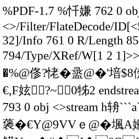
%PDF-1.7 %忏嫌 762 0 obj 
<>/Filter/FlateDecode/
32]/Info 761 0 R/Length 8
794/Type/XRef/W[1 2 1]
�%@俢?恅�盝@�'堷$8儊
€,F妶?~0牬2 endstre
793 0 obj <>stream h辀
藵�€Y@9VVｅ@�堸