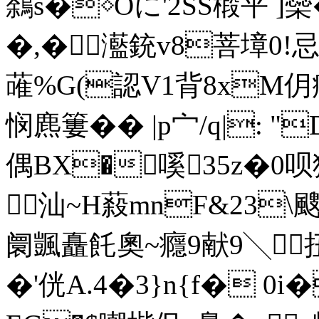
鷋s�◇Oに'2SS椴平 ]
�,�灆銃v8菩墇0!
蓶%G(認V1背8xM仴疥
悯麃簍� � |p宀/q|
偶BX�嗘35z�0呗
汕~H蔱mnF&23\
阛颽矗飥奧~癮9献9╲扭
�'侊A.4�3}n{f� 0