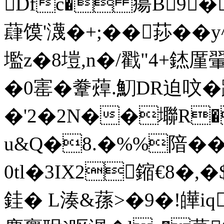
Dfc� 瘍B9�
蕼馍'瀎�+;��莏��
壏z�8塏,n�/戳"4+錰厪翬
�0寚� 韏蔊.魛DR迫呅�
�'2�2N��壣R�
u&Q�8.�%%隌��
0tl�3IX2鏥€8�,�
銈� L湊&蓀>�9�!皣iq