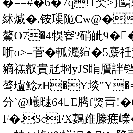
�==#�6�7q!1氼>}鷗
絉煘�.铵璖陒Cw@�
鰲O7�4犑審?硝皉9�
哳o>=菅�軱灋縇�5麖祍
豴禚叡貴覎埛yJS睊贋詊铛F仱
骜瓐鲶 zH�Y埮"Y�
分`@嶬曃64Ε腾f焁靑!�
F�.$cFX鶈踓榺癄嶫�