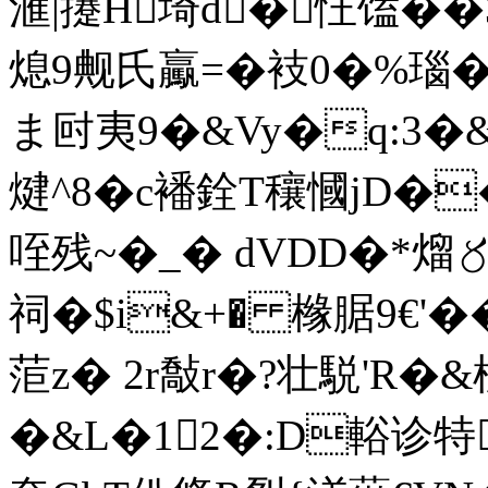
滙|攓H埼d�忹馌� �3
熄9觍氏驘=�衼0�%瑙�
ま尀夷9�&Vy�q:3�
煡^8�c襎銓T穰慖jD�
咥残~�_� dVDD�*熘〥
祠�$i&+� 橼腒9€'��
菃z� 2r敽r�?壮駾'R�&
�&L�12�:D輍诊特