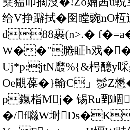
蘖豱叩摘沒�! Zo婻茜u輗
给V挣躃拭�囹瞠豌nO枑迆
d88裹(n>.� f�=
W��"腃眐h戏��
Uj*p:jtN黀%{&枵醷y
Oe覸葆�}輸C」髿Z懋
p鎎栺
Mj� 锡Ru鄄崓
�/f噝W埘Ds�K