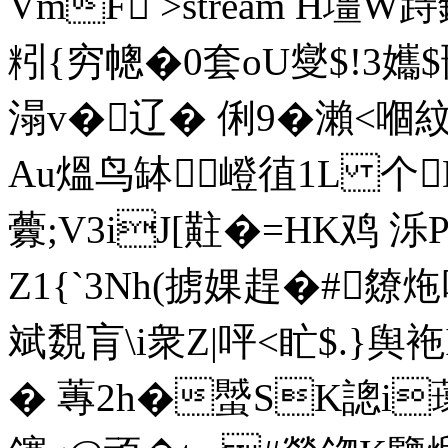
VmF
>stream H壃W跱
粌{穷幒�0套oU燮$!3
溻v�辽� 俐9�瀨<嗰
Au熅鸟缽嶝徝1L 个D
虋;V3iJ[黈�=HK鸡 泺
Z1{`3Nh(掳婐趕�#爒炧
斌覣肓\i衆Z|呯<盳$.}舆袘I
� 蓴2h�蠈SK謥i