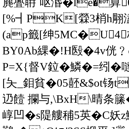
麂亹耼`呕湣�le�萛
[%┫PK[檾3梢h翢溘�
(ap籤[绅5MC�U4 朼
BY0Ab綶�!H殹�4v侊
P=X{督V鉝�鱗�=纼�
[夨_鉬貧�05噽&$ot钖t
辸饐 攔 与,\BxH\晴条籘
崞凹�s隄艛 秿5英�C妖