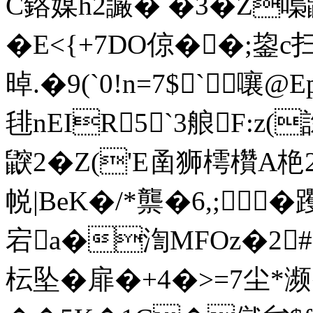
C鉻媒h2讝� �3�Z嘄
� E<{+7DO倞� �;鋆
晫.�9(`0!n=7$` 嚷
毴nEIR5`3艆F:z(
鼵2�Z('E圅狮樗欑A
帨|BeK�/*龒�6,; �
宕a�渹MFOz�2
枟坠�扉�+4�>=7尘*濒