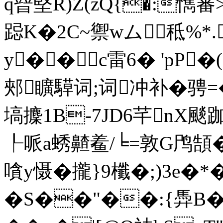
q暜堅R)Z(zQ{�:懏審>
跽K�2C~禦wム秪%*.
y��c雷6� 'pP�
郟矌騲词;词冲补�骋=�?
塙攈1B-7JD6芊nX颷跏
┞哌a蜏齄鲝/╘=敦G鸤頶�/�.
嗿y慑�攏}9櫼�;)3e�
�S��"��:{馵B