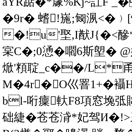
aYR踮�*豦%Kj~訌F _�
�9r� 螧!崺;匓洬
<�﹚
�!u'埾,I猷J{�<醦
宲C�;0慂�嚪6斯塱� @娆
焮'頪聢_c��/L*甬
M�4r�O巛罯1+�襵
bl-哘癛 軑F8項窓堍弤
础緁�苍苍浳*妃驾И�