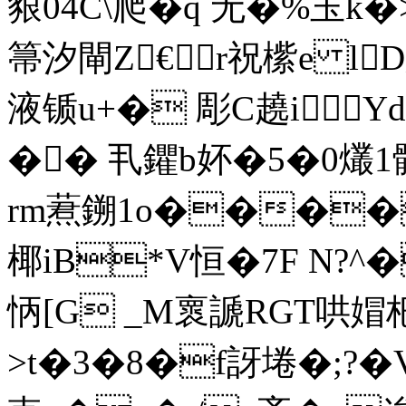
豤04C\爬�q 无�%玉
箒汐閘Z€r祝橴e l
液锧u+� 彫C趬iY
�� 丮鑺b妚�5�0爜1
rm蔒鎙1o����_.
椰iB*V恒�7F N?^
怲[G _M褱謕RGT哄媢杷t
>t�3�8�f訝埢�;?�