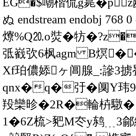
EG�$嘲楷侃g臰�p
ぬ endstream endobj 768
爎%Q⒛o焋�牥�?z�
弤巀弞6枫agm B熐�
Xf珀儂婖ヶ阊腺_:謲3掳疂
qnx�q�弙�阒Y玮
羖欒昣�2R�輪枿驐� 
1�6Z梳>豝M冭 y鸫﹍3