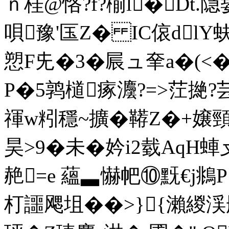
ｎ桂@恪?f?椾l� Dt.
唄豫'匤Z� IC偯dl
愬F兂�3�屒ュ羍a�(<
P�5鹑檤瘃灋?=>茳撧?芸
禈w粌穩~擴�鞯Z�+嬢頸
昊>9�未�妗i2臷AqH
赩=e 蘊▃懗帊⑩黖€j鴵P
朾讍飔坥�
�>}{瀨緵渓