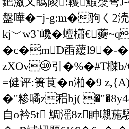
鈀激又蘤陖:韄鰕漀弩J
盤嘩 �=j-g:m�驹く2涜
kj﹀w3`巉�蟺櫹€虁~q
�c�mD臿藧l9�-�
zXOv⑩引�%�#T樄b/
=健评:篑茛�n湐�9 z,{
�"糁噊z稆bj( �"�8y
自o衿5t 鯛滛8z眒嚫葹騤