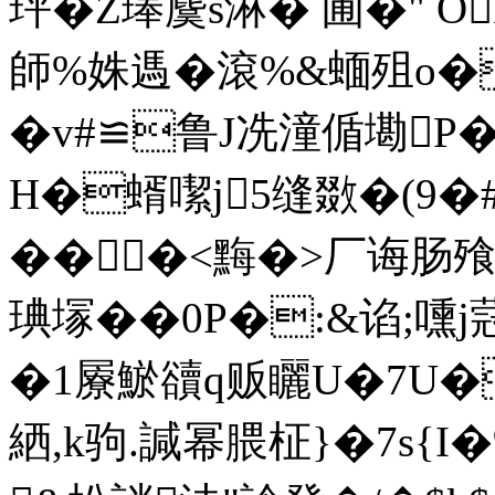
玶�Z琫麌s淋� 圃�" O
師%姝遤�滾%&蝒殂o�
�v#≌鲁J冼潼偱墈P
H�蝑噄j5缝敪�( 9�#[
�� �<黣�>厂诲肠
琠塜��0P�:&谄;嚑
�1屪鯲豄q贩矖U�7U�
絤,k驹.諴幂腲柾}�7s{I