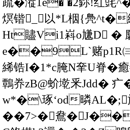
疏�
漎1e� �2鉨!红毭^�9
熐锴_以*L栶{鳧^t�縑
Ht贐Vi1嵙o尲D � 麘
e��9L`赌p1R㈢�
絺锆I�1*c腌N羍U脊�癒#
鷣奍zB@蚧墘釆Jdd� 疒�
w*�\琢‘od暽AL�;
��7>�鴦�J�