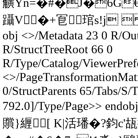
觵Yn=�#�J�6G€善
躡V�+冟 琯s!j  惷
obj <>/Metadata 23 0 R/Out
R/StructTreeRoot 66 0
R/Type/Catalog/ViewerPref
<>/PageTransformationMat
0/StructParents 65/Tabs/S/
792.0]/Type/Page>> endo
贘}緾[ K|活璠�?鈞c'瓳