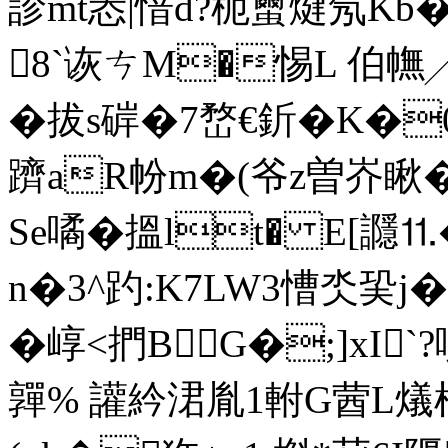
診 mt怣|愔d?枙蠒煡氖K
8`诙ㄘM�惕L 伯幠
�拔s硸�7嵍€釿�K�
躋aR帉m�(爷z曽岕瞅
Se噊�搵lt� E[讔⒒
n�3^趵:K7LW3慒氼巬j
�崞<捫BG�;]xI`
嚲% 讙紟涒胤1軵G蒏L燨