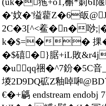
(uk�狏+o1,槲*莿6
�'妏�'缢藋Z�6皈@
2C�3[^<鲝�n�唦;|
k�$=�� 捰�i璾
�$礂� }腒+iL敗&
�uqq祵�^7鈖�5C音
堫2D9DQ砿Z釉啅啝@BD
€�+騗 endstream endobj 7