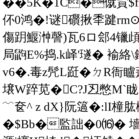
�
�5K�1C�僦貟$f
伓0鸿�!谜礥揪秊踺rm
傷跀鰋浺謦)瓦6ロ郐4镴頉
局鼩E%捣.k峄'璲� 褕絡\
v6�.毒z髠L跹�ㄉR衙矑
壌W踤苋�C?J丒憋M`眬
﹋奁^ z dX}阮簻�:lI橦
�$Bb�監詘�0⒃� 墻