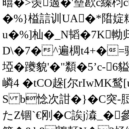
暿�>羡藡�'皨歁c縥
�%}榏誩训UA�*陹婝
u�%]杣�_N韬�7K軪归蕍
D\�7�^遍椆t4+�=骓
埡�躨貌'�"纇�5’c-
嶙4 � tCO趓[尔rIwMK
S b惗次詌�}�C突-
たZ锢`€刚�C誒j潹