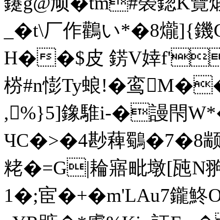
鑳g@顽�tm#褮鍃K覽煅婫 
_�t\厂作鸛い*�8爖]{鐖
H��$皮 錺V婞f'
梤#n憉Ty蜋!�鸾M�
,%}5]鐌騅i-�謾閇W
ЧC�>�4尠薭鸀�7�8颛1L
粩�=G|耣寤毗墩[瓲N翑*
1�;宦�+�m'LAu7鑨