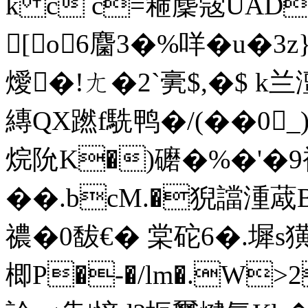
k c c=篐麇蔲UAD
[o6麕3�%咩�u�3z
燰�!ㄤ�2`亴$,�$ k
縳QX蹨f駪鸭�/(��0_
烷阭K�)礳�%�'�9 
��.bcM.�猊譡湩蒧
禯�0馛€� 棠砣6�.墀s獚
楖P�-�/lm�.W