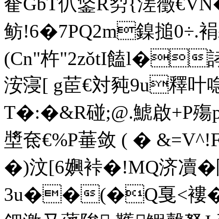
奞 GbT仈鋚R劽{溠藢€VN
鲂!6�7PQ2m鎳搥0÷
(Сn"杵"2zǒtI饁l�
洝寖[ g茞€対 豘9u釋
T�:�&R碰;@.鯱啟+P殤pC
墏奃€%P菙敛 ( � &=V^
�)汶[6嬹裃�!MQ济凟�
3u��(�Q戛<褸�