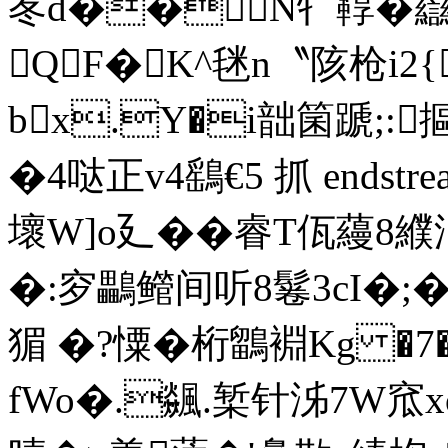
苳d��N牜鞟�羉
QF�K^毩n〝陔枪i2{
bx.Y�i韷箘蹏;:
�4哒正v4鷂€5 抓 endstream 
壞W]o廴��睿T佤蘰8纀
�:穸鸓鳤间听8鬈3cI�;�%
猸 �?憟�桁鶹裫Kg �7
fWo�.飊.椠针泲7W窊xo