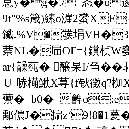
怘y�g�./_忞�o
9t"%s箴)縤o漄2蠜XE
鑯.%V�彂埍VH�3
萘NL�屇OF={鑜桢W窭
ar{髞莼� 醸杲I/刍��恥
Ｕ 哧橗鰍X荨{f钬徴q?
蘌�=b0�+朇o:ee
鄅儂J�揙z‘9!8�1萲�