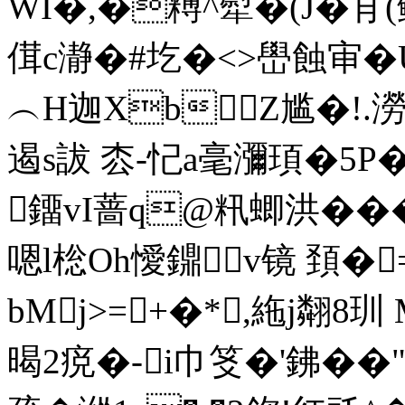
WI�,�糐^犚�(J�肎
傇c瀞�#圪�<>嶨蝕审�
︵H迦XbZ尴�!.澇6
遏s詙 枩-忋a毫瀰頊�5P
鐂vI蔷q@籸蝍洪���
嗯l棇Oh懓鐤v镜 頚�
bMj>=+�*,絁j翷8
暍2痥�-i巾笅�'鉘��